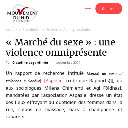
Soutenir
Accueil
Prostitution et Société
Actus prostitution
« Marché du sexe » : une
violence omniprésente
Par
Claudine Legardinier
-
1 septembre 2007
Un rapport de recherche intitulé
Marché du sexe et
[ [Aspasie
, (rubrique Rapports)]], dù
violences à Genève
aux sociologues Milena Chimienti et Agi Földhazi,
mandatées par l’association Aspasie, dresse un état
des lieux effrayant du quotidien des femmes dans la
rue, salons de massage, bars à champagne et
cabarets.