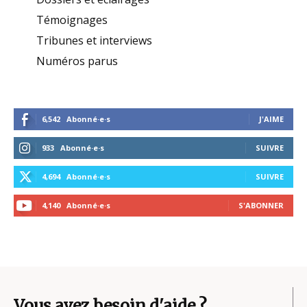
Témoignages
Tribunes et interviews
Numéros parus
6,542
Abonné·e·s
J'AIME
933
Abonné·e·s
SUIVRE
4,694
Abonné·e·s
SUIVRE
4,140
Abonné·e·s
S'ABONNER
Vous avez besoin d'aide ?