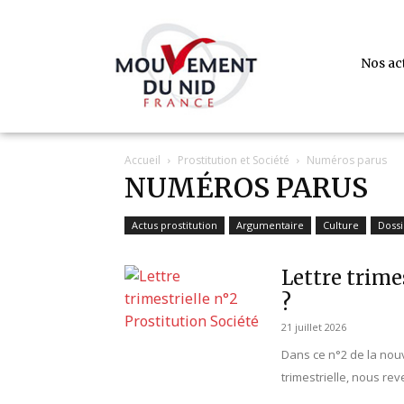
Nos ac
Accueil
Prostitution et Société
Numéros parus
NUMÉROS PARUS
Actus prostitution
Argumentaire
Culture
Dossi
Lettre trime
?
21 juillet 2026
Dans ce n°2 de la nouv
trimestrielle, nous rev