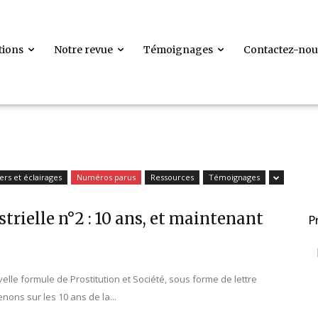
tions
Notre revue
Témoignages
Contactez-nou
ers et éclairages
Numéros parus
Ressources
Témoignages
strielle n°2 : 10 ans, et maintenant
P
elle formule de Prostitution et Société, sous forme de lettre
enons sur les 10 ans de la...