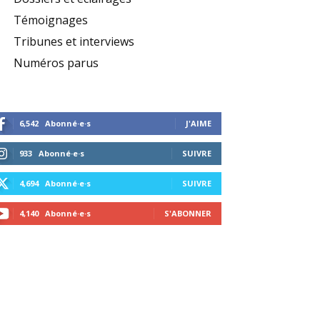
Témoignages
Tribunes et interviews
Numéros parus
6,542
Abonné·e·s
J'AIME
933
Abonné·e·s
SUIVRE
4,694
Abonné·e·s
SUIVRE
4,140
Abonné·e·s
S'ABONNER