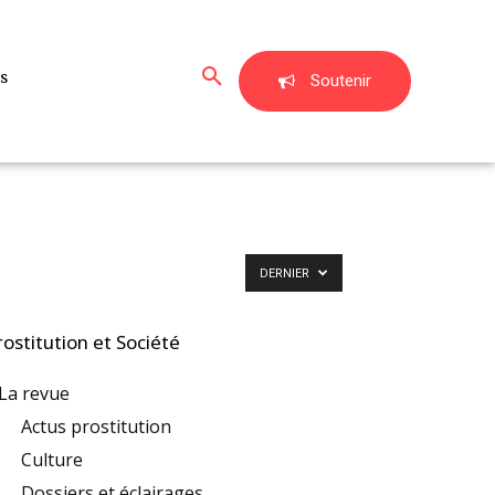
s
Soutenir
DERNIER
rostitution et Société
La revue
Actus prostitution
Culture
Dossiers et éclairages