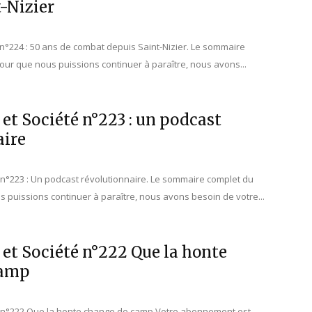
-Nizier
é n°224 : 50 ans de combat depuis Saint-Nizier. Le sommaire
ur que nous puissions continuer à paraître, nous avons...
 et Société n°223 : un podcast
aire
é n°223 : Un podcast révolutionnaire. Le sommaire complet du
 puissions continuer à paraître, nous avons besoin de votre...
 et Société n°222 Que la honte
camp
té n°222 Que la honte change de camp Votre abonnement est