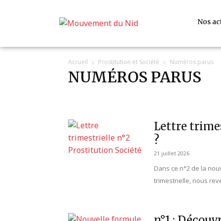
Nos ac
Accueil
Prostitution et Société
Numéros parus
NUMÉROS PARUS
Actus prostitution
Argumentaire
Culture
Dossi
Tribunes et interviews
Lettre trime
?
21 juillet 2026
Dans ce n°2 de la nouv
trimestrielle, nous rev
n°1 : Découv