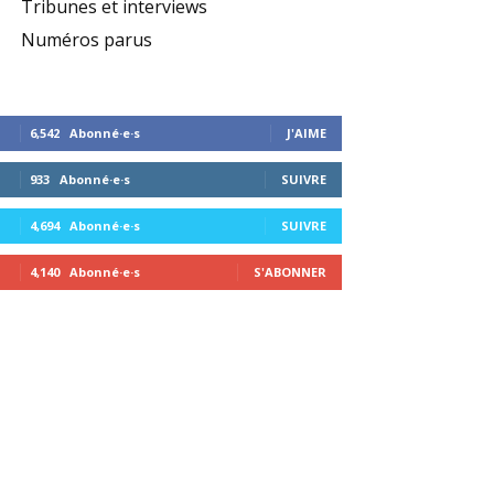
Tribunes et interviews
Numéros parus
6,542
Abonné·e·s
J'AIME
933
Abonné·e·s
SUIVRE
4,694
Abonné·e·s
SUIVRE
4,140
Abonné·e·s
S'ABONNER