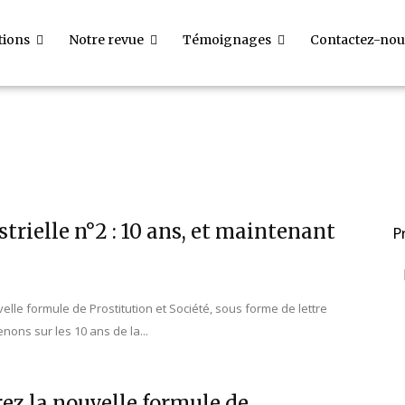
tions
Notre revue
Témoignages
Contactez-nou
ers et éclairages
Numéros parus
Ressources
Témoignages
strielle n°2 : 10 ans, et maintenant
P
elle formule de Prostitution et Société, sous forme de lettre
enons sur les 10 ans de la...
rez la nouvelle formule de