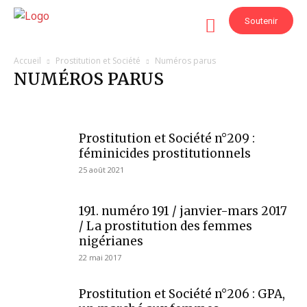
Soutenir
Accueil
Prostitution et Société
Numéros parus
NUMÉROS PARUS
Actus prostitution
Argumentaire
Culture
Dossiers et éclairages
Numéros parus
Ressources
Témoignages
Prostitution et Société n°209 :
Tribunes et interviews
féminicides prostitutionnels
25 août 2021
191. numéro 191 / janvier-mars 2017
/ La prostitution des femmes
nigérianes
22 mai 2017
Prostitution et Société n°206 : GPA,