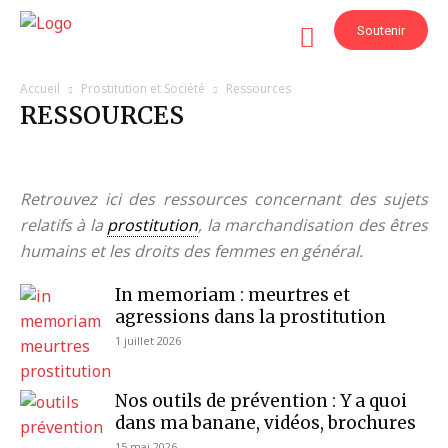
Soutenir
Accueil
Prostitution et Société
Ressources
RESSOURCES
Actus prostitution
Argumentaire
Culture
Dossiers et éclairages
Numéros parus
Ressources
Retrouvez ici des ressources concernant des sujets
Témoignages
Tribunes et interviews
relatifs à la
prostitution
, la marchandisation des êtres
humains et les droits des femmes en général.
In memoriam : meurtres et
agressions dans la prostitution
1 juillet 2026
Nos outils de prévention : Y a quoi
dans ma banane, vidéos, brochures
15 mai 2026