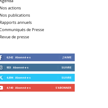
Agenda
Nos actions
Nos publications
Rapports annuels
Communiqués de Presse
Revue de presse
6,542
Abonné·e·s
J'AIME
933
Abonné·e·s
SUIVRE
4,694
Abonné·e·s
SUIVRE
4,140
Abonné·e·s
S'ABONNER