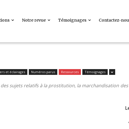
tions
Notre revue
Témoignages
Contactez-nou
ers et éclairages
Numéros parus
Ressources
Témoignages
es sujets relatifs à la prostitution, la marchandisation des
L