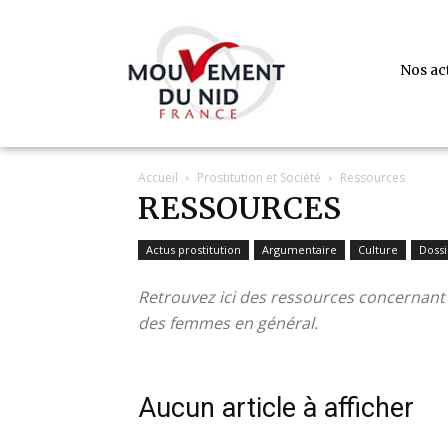
Nos ac
Accueil
Prostitution et Société
Ressources
RESSOURCES
Actus prostitution
Argumentaire
Culture
Dossi
Retrouvez ici des ressources concernant d
des femmes en général.
Aucun article à afficher