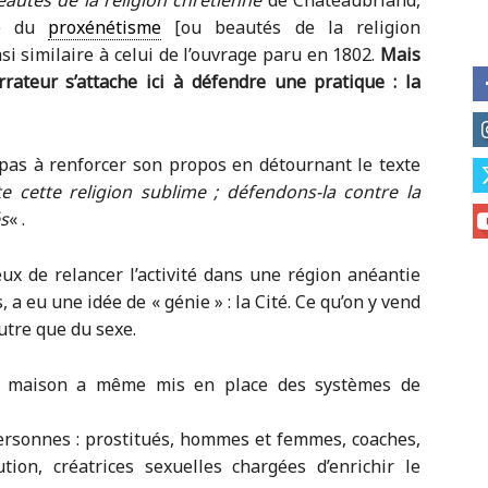
autés de la religion chrétienne
de Chateaubriand,
ie du
proxénétisme
[ou beautés de la religion
i similaire à celui de l’ouvrage paru en 1802.
Mais
rrateur s’attache ici à défendre une pratique : la
rs pas à renforcer son propos en détournant le texte
te cette religion sublime ; défendons-la contre la
és
« .
ieux de relancer l’activité dans une région anéantie
a eu une idée de « génie » : la Cité. Ce qu’on y vend
utre que du sexe.
la maison a même mis en place des systèmes de
 personnes : prostitués, hommes et femmes, coaches,
tion, créatrices sexuelles chargées d’enrichir le