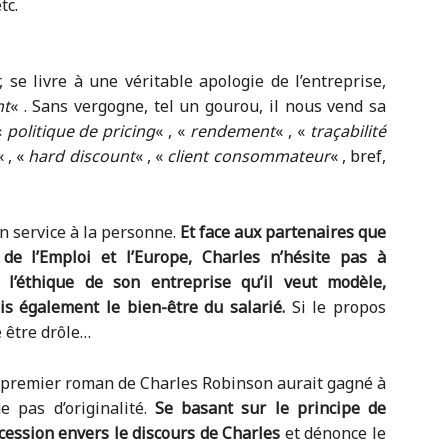
tc.
 se livre à une véritable apologie de l’entreprise,
nt
« . Sans vergogne, tel un gourou, il nous vend sa
«
politique de pricing
« , «
rendement
« , «
traçabilité
« , «
hard discount
« , «
client consommateur
« , bref,
un service à la personne.
Et face aux partenaires que
 de l’Emploi et l’Europe, Charles n’hésite pas à
 l’éthique de son entreprise qu’il veut modèle,
is également le bien-être du salarié.
Si le propos
e être drôle…
e premier roman de Charles Robinson aurait gagné à
 pas d’originalité.
Se basant sur le principe de
ncession envers le discours de Charles
et dénonce le