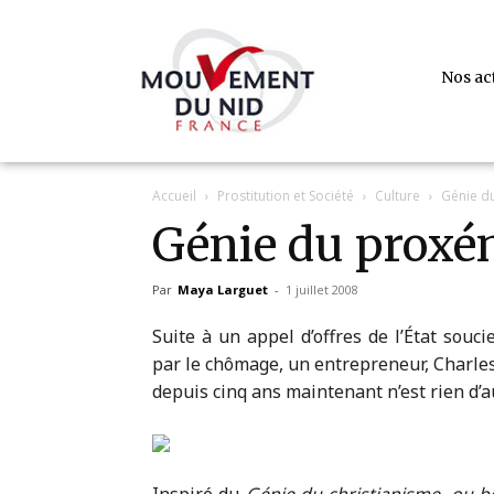
Nos ac
Accueil
Prostitution et Société
Culture
Génie d
Génie du proxé
Par
Maya Larguet
-
1 juillet 2008
Suite à un appel d’offres de l’État souc
par le chômage, un entrepreneur, Charles, 
depuis cinq ans maintenant n’est rien d’a