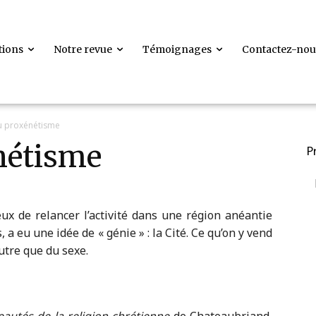
tions
Notre revue
Témoignages
Contactez-nou
u proxénétisme
nétisme
P
ieux de relancer l’activité dans une région anéantie
a eu une idée de « génie » : la Cité. Ce qu’on y vend
utre que du sexe.