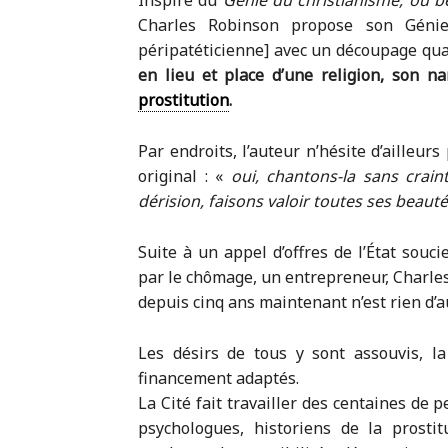
Inspiré du
Génie du christianisme, ou be
Charles Robinson propose son Gén
péripatéticienne] avec un découpage quas
en lieu et place d’une religion, son na
prostitution
.
Par endroits, l’auteur n’hésite d’ailleu
original : «
oui, chantons-la sans crain
dérision, faisons valoir toutes ses beaut
Suite à un appel d’offres de l’État souc
par le chômage, un entrepreneur, Charles, 
depuis cinq ans maintenant n’est rien d’a
Les désirs de tous y sont assouvis, 
financement adaptés.
La Cité fait travailler des centaines de
psychologues, historiens de la prostitu