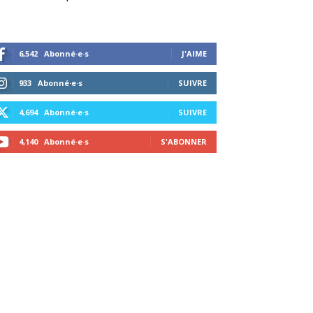
6,542
Abonné·e·s
J'AIME
933
Abonné·e·s
SUIVRE
4,694
Abonné·e·s
SUIVRE
4,140
Abonné·e·s
S'ABONNER