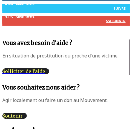
4,694
Abonné·e·s
SUIVRE
4,140
Abonné·e·s
S'ABONNER
Vous avez besoin d'aide ?
En situation de prostitution ou proche d'une victime.
Solliciter de l'aide
Vous souhaitez nous aider ?
Agir localement ou faire un don au Mouvement.
Soutenir
Actions
Lettres d’information