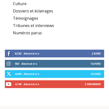
Culture
Dossiers et éclairages
Témoignages
Tribunes et interviews
Numéros parus
6,542
Abonné·e·s
J'AIME
933
Abonné·e·s
SUIVRE
4,694
Abonné·e·s
SUIVRE
4,140
Abonné·e·s
S'ABONNER