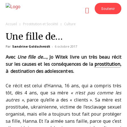
Soutenir
Accueil
Prostitution et Société
Culture
Une fille de…
Par
Sandrine Goldschmidt
-
6 octobre 2017
Avec
Une fille de…
, Jo Witek livre un très beau récit
sur les causes et les conséquences de la
prostitution
,
à destination des adolescent·es.
Ce récit est celui d’Hanna, 16 ans, qui a compris très
tôt, dès 4 ans, que sa mère
« n’est pas comme les
autres »
, parce qu’elle a des « clients ». Sa mère est
prostituée, ukrainienne, victime de l’esclavage sexuel
organisé, mais elle a toujours tout fait pour protéger
sa fille, Hanna. Et l’a aimée sans faille, parce que c’est