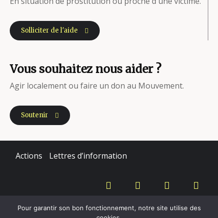
En situation de prostitution ou proche d'une victime.
Solliciter de l'aide
Vous souhaitez nous aider ?
Agir localement ou faire un don au Mouvement.
Soutenir
Actions
Lettres d’information
Copyright - Mouvement du Nid - 2020
Pour garantir son bon fonctionnement, notre site utilise des
cookies.