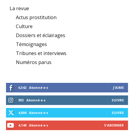
La revue
Actus prostitution
Culture
Dossiers et éclairages
Témoignages
Tribunes et interviews
Numéros parus
6,542
Abonné·e·s
J'AIME
933
Abonné·e·s
SUIVRE
4,694
Abonné·e·s
SUIVRE
4,140
Abonné·e·s
S'ABONNER