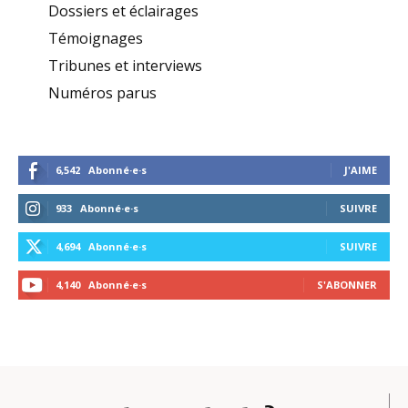
Dossiers et éclairages
Témoignages
Tribunes et interviews
Numéros parus
6,542
Abonné·e·s
J'AIME
933
Abonné·e·s
SUIVRE
4,694
Abonné·e·s
SUIVRE
4,140
Abonné·e·s
S'ABONNER