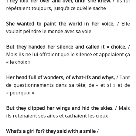
They told her over and over, until she knew.
/ ils lui
répétaient toujours, jusqu’à ce qu’elle sache
She wanted to paint the world in her voice,
/ Elle
voulait peindre le monde avec sa voie
But they handed her silence and called it « choice.
/
Mais ils ne lui offraient que le silence et appelaient ça
« le choix »
Her head full of wonders, of what-ifs and whys,
/ Tant
de questionnements dans sa tête, de « et si » et de
« pourquoi »
But they clipped her wings and hid the skies.
/ Mais
ils retenaient ses ailes et cachaient les cieux
What’s a girl for? they said with a smile
/