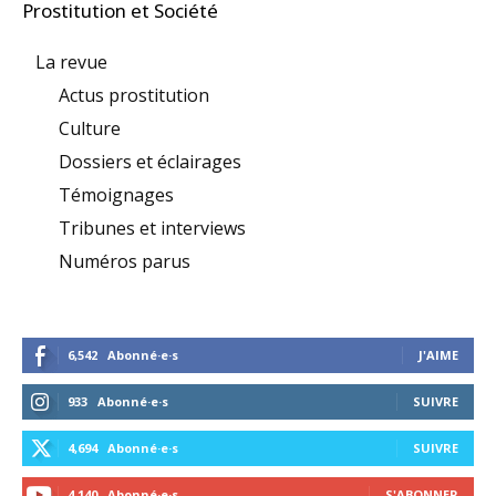
Prostitution et Société
La revue
Actus prostitution
Culture
Dossiers et éclairages
Témoignages
Tribunes et interviews
Numéros parus
6,542
Abonné·e·s
J'AIME
933
Abonné·e·s
SUIVRE
4,694
Abonné·e·s
SUIVRE
4,140
Abonné·e·s
S'ABONNER