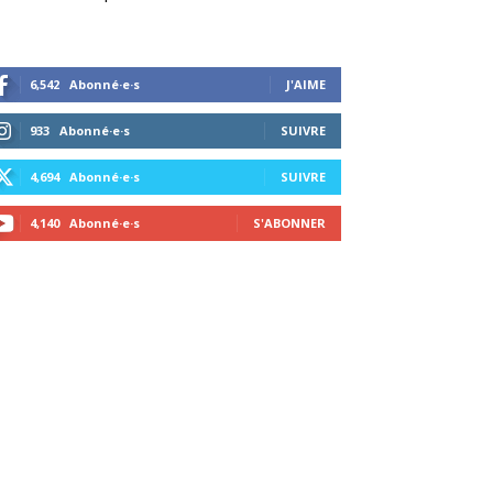
6,542
Abonné·e·s
J'AIME
933
Abonné·e·s
SUIVRE
4,694
Abonné·e·s
SUIVRE
4,140
Abonné·e·s
S'ABONNER