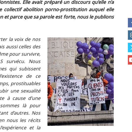
onnistes. Elle avait préparé un discours qu’elle n’a
e collectif abolition porno-prostitution auquel elle
n et parce que sa parole est forte, nous le publions
er la voix de nos
is aussi celles des
me pour survivre,
AS survécu. Nous
mes qui subissent
’existence de ce
emps, prostituables
bir une sexualité
nte à cause d’une
s sommes là pour
tant d’autres. Nos
n nous les récits
’expérience et la