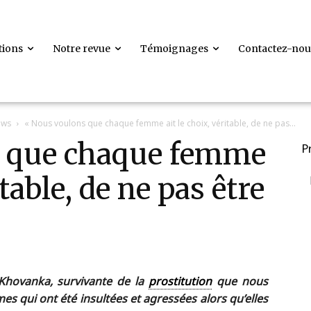
tions
Notre revue
Témoignages
Contactez-nou
ews
« Nous voulons que chaque femme ait le choix, véritable, de ne pas...
s que chaque femme
P
itable, de ne pas être
Khovanka, survivante de la
prostitution
que nous
es qui ont été insultées et agressées alors qu’elles