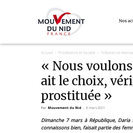
Nos ac
Accueil
Prostitution et Société
Tribunes et intervi
« Nous voulon
ait le choix, vér
prostituée »
Par
Mouvement du Nid
-
8 mars 2021
Dimanche 7 mars à République, Daria 
connaissons bien, faisait partie des femm