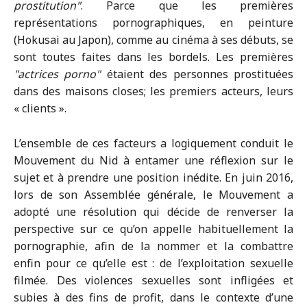
prostitution
. Parce que les premières
représentations pornographiques, en peinture
(Hokusai au Japon), comme au cinéma à ses débuts, se
sont toutes faites dans les bordels. Les premières
actrices porno
étaient des personnes prostituées
dans des maisons closes; les premiers acteurs, leurs
« clients ».
L’ensemble de ces facteurs a logiquement conduit le
Mouvement du Nid à entamer une réflexion sur le
sujet et à prendre une position inédite. En juin 2016,
lors de son Assemblée générale, le Mouvement a
adopté une résolution qui décide de renverser la
perspective sur ce qu’on appelle habituellement la
pornographie, afin de la nommer et la combattre
enfin pour ce qu’elle est : de l’exploitation sexuelle
filmée. Des violences sexuelles sont infligées et
subies à des fins de profit, dans le contexte d’une