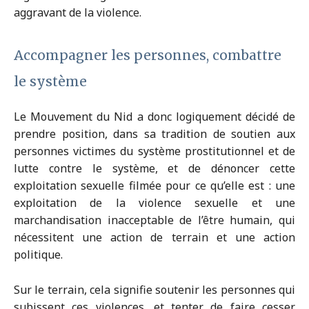
aggravant de la violence.
Accompagner les personnes, combattre
le système
Le Mouvement du Nid a donc logiquement décidé de
prendre position, dans sa tradition de soutien aux
personnes victimes du système prostitutionnel et de
lutte contre le système, et de dénoncer cette
exploitation sexuelle filmée pour ce qu’elle est : une
exploitation de la violence sexuelle et une
marchandisation inacceptable de l’être humain, qui
nécessitent une action de terrain et une action
politique.
Sur le terrain, cela signifie soutenir les personnes qui
subissent ces violences, et tenter de faire cesser