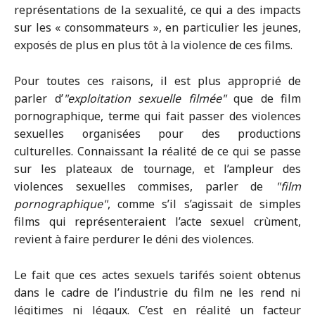
représentations de la sexualité, ce qui a des impacts
sur les « consommateurs », en particulier les jeunes,
exposés de plus en plus tôt à la violence de ces films.
Pour toutes ces raisons, il est plus approprié de
parler d’
exploitation sexuelle filmée
que de film
pornographique, terme qui fait passer des violences
sexuelles organisées pour des productions
culturelles. Connaissant la réalité de ce qui se passe
sur les plateaux de tournage, et l’ampleur des
violences sexuelles commises, parler de
film
pornographique
, comme s’il s’agissait de simples
films qui représenteraient l’acte sexuel crùment,
revient à faire perdurer le déni des violences.
Le fait que ces actes sexuels tarifés soient obtenus
dans le cadre de l’industrie du film ne les rend ni
légitimes ni légaux. C’est en réalité un facteur