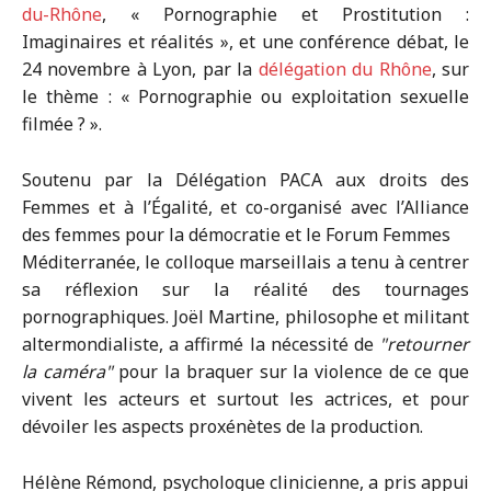
du-Rhône
, « Pornographie et Prostitution :
Imaginaires et réalités », et une conférence débat, le
24 novembre à Lyon, par la
délégation du Rhône
, sur
le thème : « Pornographie ou exploitation sexuelle
filmée ? ».
Soutenu par la Délégation PACA aux droits des
Femmes et à l’Égalité, et co-organisé avec l’Alliance
des femmes pour la démocratie et le Forum Femmes
Méditerranée, le colloque marseillais a tenu à centrer
sa réflexion sur la réalité des tournages
pornographiques. Joël Martine, philosophe et militant
altermondialiste, a affirmé la nécessité de
retourner
la caméra
pour la braquer sur la violence de ce que
vivent les acteurs et surtout les actrices, et pour
dévoiler les aspects proxénètes de la production.
Hélène Rémond, psychologue clinicienne, a pris appui