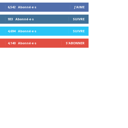
6,542
Abonné·e·s
J'AIME
933
Abonné·e·s
SUIVRE
4,694
Abonné·e·s
SUIVRE
4,140
Abonné·e·s
S'ABONNER