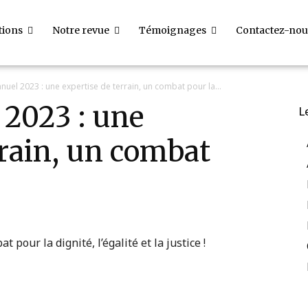
tions
Notre revue
Témoignages
Contactez-nou
nuel 2023 : une expertise de terrain, un combat pour la...
 2023 : une
L
rrain, un combat
pour la dignité, l’égalité et la justice !