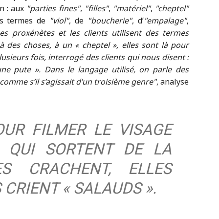
on : aux
parties fines
,
filles
,
matériel
,
cheptel
es termes de
viol
, de
boucherie
, d’
empalage
,
es proxénètes et les clients utilisent des termes
 des choses, à un « cheptel », elles sont là pour
sieurs fois, interrogé des clients qui nous disent :
e pute ». Dans le langage utilisé, on parle des
omme s’il s’agissait d’un troisième genre
, analyse
OUR FILMER LE VISAGE
 QUI SORTENT DE LA
ES CRACHENT, ELLES
 CRIENT « SALAUDS ».