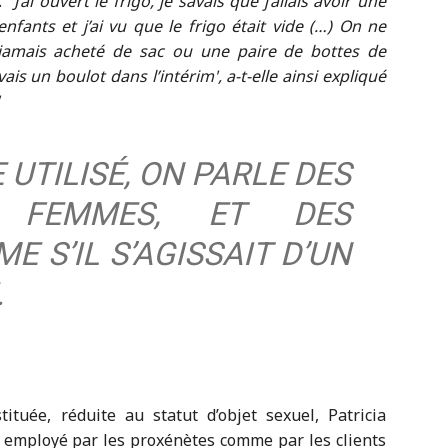
.
J’ai ouvert le frigo, je savais que j’allais avoir une
fants et j’ai vu que le frigo était vide (…) On ne
s jamais acheté de sac ou une paire de bottes de
vais un boulot dans l’intérim
, a-t-elle ainsi expliqué
UTILISÉ, ON PARLE DES
 FEMMES, ET DES
 S’IL S’AGISSAIT D’UN
.
tuée, réduite au statut d’objet sexuel, Patricia
 employé par les proxénètes comme par les clients