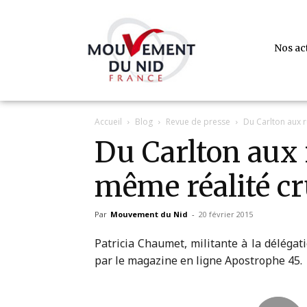
Nos ac
Accueil
Blog
Revue de presse
Du Carlton aux r
Du Carlton aux 
même réalité c
Par
Mouvement du Nid
-
20 février 2015
Patricia Chaumet, militante à la déléga
par le magazine en ligne Apostrophe 45.