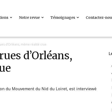
tions
Notre revue
Témoignages
Contactez-nou
ues d’Orléans, même réalité crue
rues d’Orléans,
L
rue
tion du Mouvement du Nid du Loiret, est interviewé