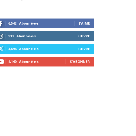
6,542
Abonné·e·s
J'AIME
933
Abonné·e·s
SUIVRE
4,694
Abonné·e·s
SUIVRE
4,140
Abonné·e·s
S'ABONNER