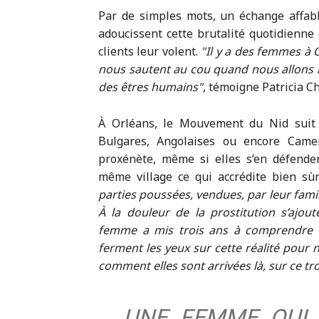
Par de simples mots, un échange affab
adoucissent cette brutalité quotidienn
clients leur volent.
Il y a des femmes à 
nous sautent au cou quand nous allons l
des êtres humains
, témoigne Patricia C
À Orléans, le Mouvement du Nid suit 
Bulgares, Angolaises ou encore Came
proxénète, même si elles s’en défenden
même village ce qui accrédite bien sù
parties poussées, vendues, par leur famille
À la douleur de la prostitution s’ajout
femme a mis trois ans à comprendre q
ferment les yeux sur cette réalité pour
comment elles sont arrivées là, sur ce tr
UNE FEMME QUI 