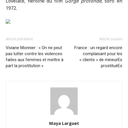
Lovelace, héroïne du film
Gorge profonde
, sorti en
1972.
Article précédent
Article suivant
Viviane Monnier : « On ne peut
France : un regard encore
pas lutter contre les violences
complaisant pour les
faites aux femmes et mettre à
« clients » de mineurEs
part la prostitution »
prostituéEs
Maya Larguet