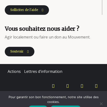
Solliciter de l'aide
Vous souhaitez nous aider ?
Agir localement ou faire un don au Mouvement.
Soutenir
Actions
Lettres d’information
Copyright - Mouvement du Nid - 2020
Pour garantir son bon fonctionnement, notre site utilise des
cookies.