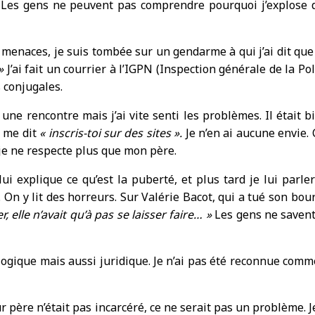
. Les gens ne peuvent pas comprendre pourquoi j’explose de
menaces, je suis tombée sur un gendarme à qui j’ai dit que j
»
J’ai fait un courrier à l’IGPN (Inspection générale de la Po
s conjugales.
t une rencontre mais j’ai vite senti les problèmes. Il était b
n me dit
« inscris-toi sur des sites ».
Je n’en ai aucune envie. 
je ne respecte plus que mon père.
i explique ce qu’est la puberté, et plus tard je lui parler
 On y lit des horreurs. Sur Valérie Bacot, qui a tué son bou
er, elle n’avait qu’à pas se laisser faire… »
Les gens ne savent 
gique mais aussi juridique. Je n’ai pas été reconnue comme 
leur père n’était pas incarcéré, ce ne serait pas un problème