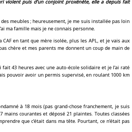
 violent puis d’un conjoint proxénète, elle a depuis fait
ter des meubles ; heureusement, je me suis installée pas loin
J’ai ma famille mais je ne connais personne.
a CAF en tant que mère isolée, plus les APL, et je vais aux
est pas chère et mes parents me donnent un coup de main de
ait 43 heures avec une auto-école solidaire et je l’ai raté
 vais pouvoir avoir un permis supervisé, en roulant 1000 km
 condamné à 18 mois (pas grand-chose franchement, je suis
t 17 mains courantes et déposé 21 plaintes. Toutes classées
mprendre que c’était dans ma tête. Pourtant, ce n’était pas