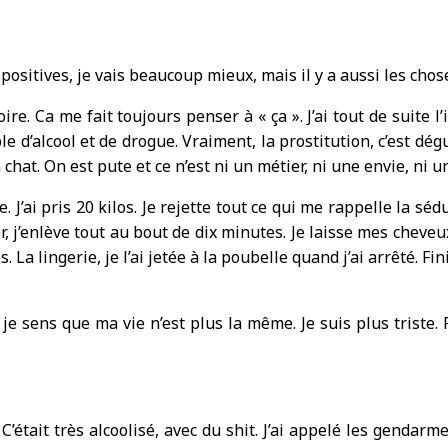
s positives, je vais beaucoup mieux, mais il y a aussi les chose
ire. Ca me fait toujours penser à « ça ». J’ai tout de suite 
le d’alcool et de drogue. Vraiment, la prostitution, c’est dé
chat. On est pute et ce n’est ni un métier, ni une envie, ni u
’ai pris 20 kilos. Je rejette tout ce qui me rappelle la séduct
er, j’enlève tout au bout de dix minutes. Je laisse mes cheve
. La lingerie, je l’ai jetée à la poubelle quand j’ai arrêté. Fin
e, je sens que ma vie n’est plus la même. Je suis plus triste.
 C’était très alcoolisé, avec du shit. J’ai appelé les genda