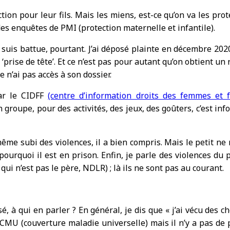
ion pour leur fils. Mais les miens, est-ce qu’on va les protég
s des enquêtes de PMI (protection maternelle et infantile).
 suis battue, pourtant. J’ai déposé plainte en décembre 202
‘prise de tête’. Et ce n’est pas pour autant qu’on obtient u
 n’ai pas accès à son dossier.
par le CIDFF
(centre d’information droits des femmes et f
 groupe, pour des activités, des jeux, des goûters, c’est infor
-même subi des violences, il a bien compris. Mais le petit ne
t pourquoi il est en prison. Enfin, je parle des violences d
qui n’est pas le père, NDLR) ; là ils ne sont pas au courant.
é, à qui en parler ? En général, je dis que « j’ai vécu des c
 la CMU (couverture maladie universelle) mais il n’y a pas 