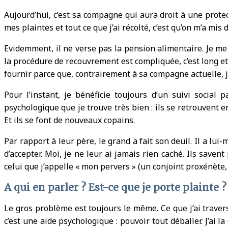
Aujourd’hui, c’est sa compagne qui aura droit à une protect
mes plaintes et tout ce que j’ai récolté, c’est qu’on m’a mi
Evidemment, il ne verse pas la pension alimentaire. Je me
la procédure de recouvrement est compliquée, c’est long et 
fournir parce que, contrairement à sa compagne actuelle, je
Pour l’instant, je bénéficie toujours d’un suivi social 
psychologique que je trouve très bien : ils se retrouvent en
Et ils se font de nouveaux copains.
Par rapport à leur père, le grand a fait son deuil. Il a lui
d’accepter. Moi, je ne leur ai jamais rien caché. Ils saven
celui que j’appelle « mon pervers » (un conjoint proxénète, 
A qui en parler ? Est-ce que je porte plainte ?
Le gros problème est toujours le même. Ce que j’ai travers
c’est une aide psychologique : pouvoir tout déballer. J’ai