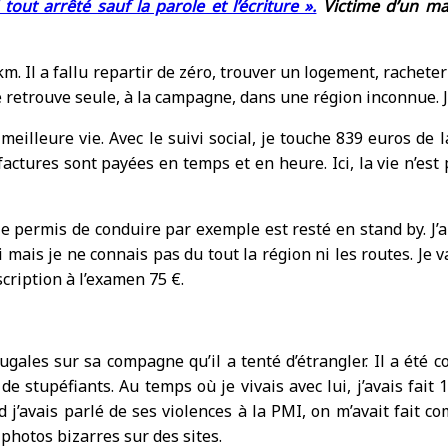
ai tout arrêté sauf la parole et l’écriture ».
Victime d’un mari
00 km. Il a fallu repartir de zéro, trouver un logement, rache
me retrouve seule, à la campagne, dans une région inconnue. 
illeure vie. Avec le suivi social, je touche 839 euros de l
es factures sont payées en temps et en heure. Ici, la vie n’
 permis de conduire par exemple est resté en stand by. J’ai f
ci mais je ne connais pas du tout la région ni les routes. Je
scription à l’examen 75 €.
ugales sur sa compagne qu’il a tenté d’étrangler. Il a été
de stupéfiants. Au temps où je vivais avec lui, j’avais fai
 j’avais parlé de ses violences à la PMI, on m’avait fait co
s photos bizarres sur des sites.