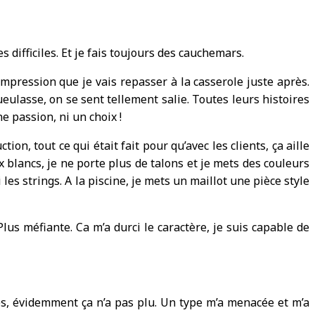
s difficiles. Et je fais toujours des cauchemars.
l’impression que je vais repasser à la casserole juste après.
gueulasse, on se sent tellement salie. Toutes leurs histoires
ne passion, ni un choix !
ion, tout ce qui était fait pour qu’avec les clients, ça aille
ux blancs, je ne porte plus de talons et je mets des couleurs
i les strings. A la piscine, je mets un maillot une pièce style
 Plus méfiante. Ca m’a durci le caractère, je suis capable de
rmes, évidemment ça n’a pas plu. Un type m’a menacée et m’a