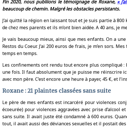
Fin 2020, nous publiions le témoignage de Roxane,
« j’
beaucoup de chemin. Malgré les obstacles persistants.
J’ai quitté la région en laissant tout et je suis partie à 8
de chez mes parents et ils m’ont bien aidée. A 40 ans, je 
Je vais beaucoup mieux, ainsi que mes enfants. On a une me
Restos du Coeur. J’ai 200 euros de frais, je m’en sors. M
temps en temps.
Les confinements ont rendu tout encore plus compliqué : le
une fois. Il faut absolument que je puisse me réinscrire i
avec mon père. C’est encore une heure à payer, 45 €, et l’in
Roxane : 21 plaintes classées sans suite
Le père de mes enfants est incarcéré pour violences conj
écoeurée) pour violences aggravées avec prise d’alcool et 
sans suite. Il avait juste été condamné à 600 euros. Quand
tout, il avait aussi des déviances sexuelles et il postait de