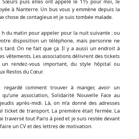
s Sœurs puis elles ont appelé le 115 pour moi, le
oyée à Nanterre. Un bus vous y emmène depuis la
lque chose de contagieux et je suis tombée malade.
 à 5 h du matin pour appeler pour la nuit suivante ; ou
votre disposition un téléphone, mais personne ne
 tard. On ne fait que ça. Il y a aussi un endroit à
es vêtements. Les associations délivrent des tickets
 un rendez-vous important, du style hôpital ou
aux Restos du Cœur.
’ai regardé comment trouver à manger, avoir un
u qu’une association, Solidarité Nouvelle Face au
eudis après-midi. Là, on m’a donné des adresses
 ticket de transport. La première était fermée. La
ai traversé tout Paris à pied et je suis restée devant
it faire un CV et des lettres de motivation.