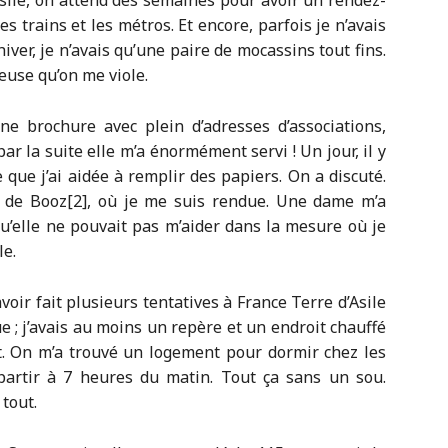
ile, on attend des semaines pour avoir un rendez-
es trains et les métros. Et encore, parfois je n’avais
’hiver, je n’avais qu’une paire de mocassins tout fins.
reuse qu’on me viole.
une brochure avec plein d’adresses d’associations,
, par la suite elle m’a énormément servi ! Un jour, il y
que j’ai aidée à remplir des papiers. On a discuté.
ps de Booz[2], où je me suis rendue. Une dame m’a
qu’elle ne pouvait pas m’aider dans la mesure où je
le.
oir fait plusieurs tentatives à France Terre d’Asile
e ; j’avais au moins un repère et un endroit chauffé
vert. On m’a trouvé un logement pour dormir chez les
partir à 7 heures du matin. Tout ça sans un sou.
 tout.