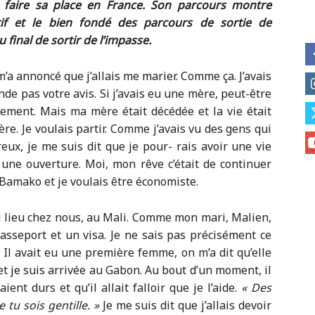
ur faire sa place en France. Son parcours montre
atif et le bien fondé des parcours de sortie de
u final de sortir de l’impasse.
 m’a annoncé que j’allais me marier. Comme ça. J’avais
e pas votre avis. Si j’avais eu une mère, peut-être
ement. Mais ma mère était décédée et la vie était
re. Je voulais partir. Comme j’avais vu des gens qui
reux, je me suis dit que je pour- rais avoir une vie
 une ouverture. Moi, mon rêve c’était de continuer
 Bamako et je voulais être économiste.
u lieu chez nous, au Mali. Comme mon mari, Malien,
 passeport et un visa. Je ne sais pas précisément ce
Il avait eu une première femme, on m’a dit qu’elle
 et je suis arrivée au Gabon. Au bout d’un moment, il
nt durs et qu’il allait falloir que je l’aide.
« Des
 tu sois gentille. »
Je me suis dit que j’allais devoir