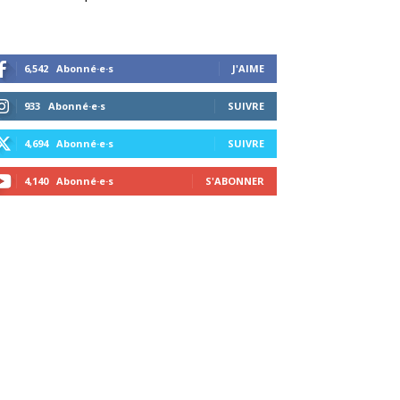
6,542
Abonné·e·s
J'AIME
933
Abonné·e·s
SUIVRE
4,694
Abonné·e·s
SUIVRE
4,140
Abonné·e·s
S'ABONNER