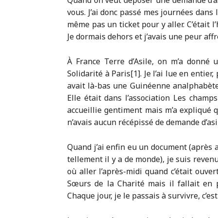
Quand on veut déposer une demande d’as
vous. J’ai donc passé mes journées dans l
même pas un ticket pour y aller. C’était l
Je dormais dehors et j’avais une peur aff
À France Terre d’Asile, on m’a donné 
Solidarité à Paris[1]. Je l’ai lue en entier
avait là-bas une Guinéenne analphabète 
Elle était dans l’association Les cham
accueillie gentiment mais m’a expliqué 
n’avais aucun récépissé de demande d’asi
Quand j’ai enfin eu un document (après av
tellement il y a de monde), je suis revenu
où aller l’après-midi quand c’était ou
Sœurs de la Charité mais il fallait en 
Chaque jour, je le passais à survivre, c’est