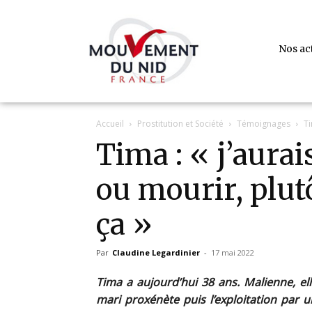
Nos ac
Accueil
Prostitution et Société
Témoignages
Ti
Tima : « j’aurai
ou mourir, plut
ça »
Par
Claudine Legardinier
-
17 mai 2022
Tima a aujourd’hui 38 ans. Malienne, ell
mari proxénète puis l’exploitation par un