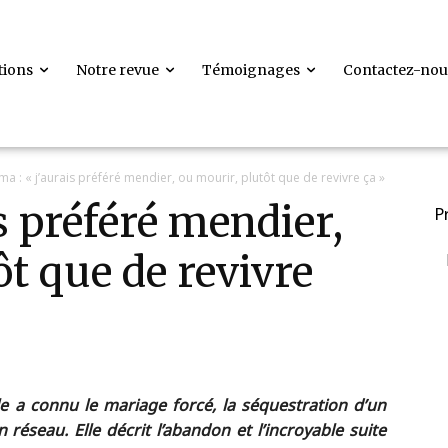
tions
Notre revue
Témoignages
Contactez-nou
ma : « j’aurais préféré mendier, ou mourir, plutôt que de revivre ça »
s préféré mendier,
P
ôt que de revivre
e a connu le mariage forcé, la séquestration d’un
 réseau. Elle décrit l’abandon et l’incroyable suite