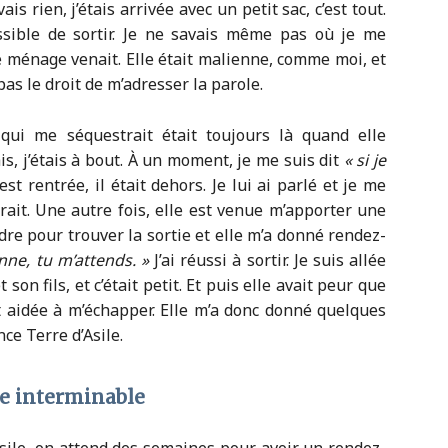
is rien, j’étais arrivée avec un petit sac, c’est tout.
ssible de sortir. Je ne savais même pas où je me
de ménage venait. Elle était malienne, comme
moi, et
pas le droit de m’adresser la parole.
qui me séquestrait était toujours là quand elle
is, j’étais à bout. À un moment, je me suis dit
« si je
est rentrée, il était dehors. Je lui ai parlé et je me
derait. Une autre fois, elle est venue m’apporter une
dre pour trouver la sortie et elle m’a donné rendez-
nne, tu m’attends. »
J’ai réussi à sortir. Je suis allée
 son fils, et c’était petit. Et puis elle avait peur que
it aidée à m’échapper. Elle m’a donc donné quelques
ce Terre d’Asile.
ve interminable