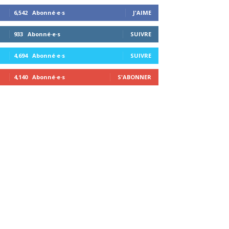
6,542
Abonné·e·s
J'AIME
933
Abonné·e·s
SUIVRE
4,694
Abonné·e·s
SUIVRE
4,140
Abonné·e·s
S'ABONNER