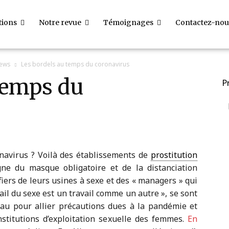
tions
Notre revue
Témoignages
Contactez-nou
iews
Les bordels au temps du coronavirus
temps du
P
navirus ? Voilà des établissements de
prostitution
ne du masque obligatoire et de la distanciation
fiers de leurs usines à sexe et des « managers » qui
avail du sexe est un travail comme un autre », se sont
au pour allier précautions dues à la pandémie et
stitutions d’exploitation sexuelle des femmes.
En