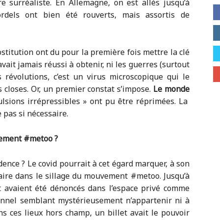
re surréaliste. En Allemagne, on est allés jusqu’à
rdels ont bien été rouverts, mais assortis de
ostitution ont du pour la première fois mettre la clé
vait jamais réussi à obtenir, ni les guerres (surtout
s révolutions, c’est un virus microscopique qui le
s closes. Or, un premier constat s’impose.
Le monde
lsions irrépressibles » ont pu être réprimées. La
 pas si nécessaire.
vement #metoo ?
dence ? Le covid pourrait à cet égard marquer, à son
ire dans le sillage du mouvement #metoo. Jusqu’à
nt avaient été dénoncés dans l’espace privé comme
tionnel semblant mystérieusement n’appartenir ni à
ans ces lieux hors champ, un billet avait le pouvoir