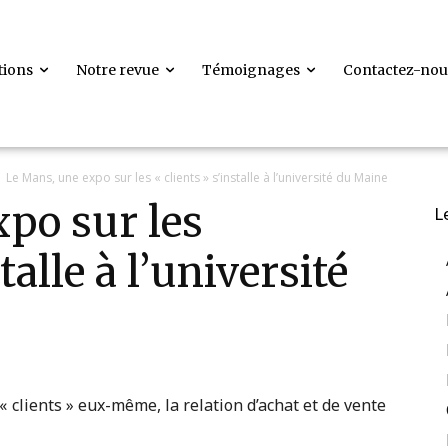
tions
Notre revue
Témoignages
Contactez-nou
Le Mans, une expo sur les « clients » s’installe à l’université du Maine
po sur les
L
talle à l’université
« clients » eux-même, la relation d’achat et de vente