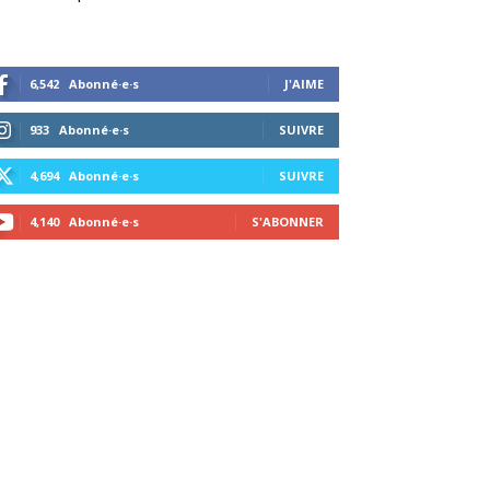
6,542
Abonné·e·s
J'AIME
933
Abonné·e·s
SUIVRE
4,694
Abonné·e·s
SUIVRE
4,140
Abonné·e·s
S'ABONNER