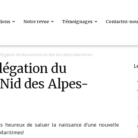
tions
Notre revue
Témoignages
Contactez-nou
délégation du Mouvement du Nid des Alpes-Maritimes!
élégation du
L
id des Alpes-
s heureux de saluer la naissance d’une nouvelle
-Maritimes!