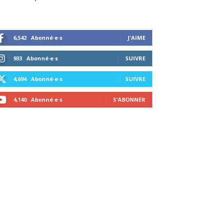
6,542
Abonné·e·s
J'AIME
933
Abonné·e·s
SUIVRE
4,694
Abonné·e·s
SUIVRE
4,140
Abonné·e·s
S'ABONNER