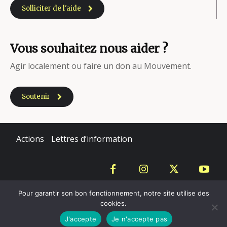
Solliciter de l'aide
Vous souhaitez nous aider ?
Agir localement ou faire un don au Mouvement.
Soutenir
Actions
Lettres d’information
Copyright - Mouvement du Nid - 2020
Pour garantir son bon fonctionnement, notre site utilise des
cookies.
Mentions légales
J'accepte
Je n'accepte pas