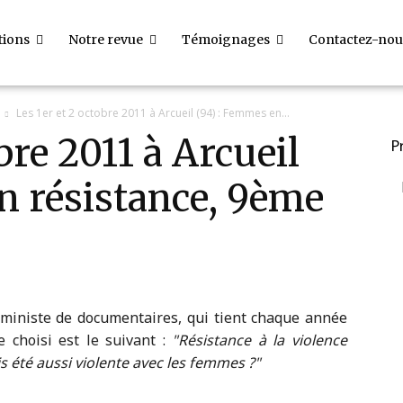
tions
Notre revue
Témoignages
Contactez-nou
Les 1er et 2 octobre 2011 à Arcueil (94) : Femmes en...
bre 2011 à Arcueil
P
n résistance, 9ème
éministe de documentaires, qui tient chaque année
e choisi est le suivant :
Résistance à la violence
mais été aussi violente avec les femmes ?