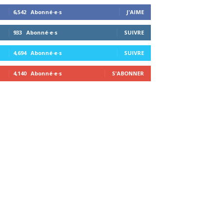
6,542
Abonné·e·s
J'AIME
933
Abonné·e·s
SUIVRE
4,694
Abonné·e·s
SUIVRE
4,140
Abonné·e·s
S'ABONNER