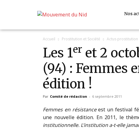
Nos ac
Accueil
Prostitution et Société
Actus prostitution
er
Les 1
et 2 octo
(94) : Femmes e
édition !
Par
Comité de rédaction
-
6 septembre 2011
Femmes en résistance
est un festival f
une nouvelle édition. En 2011, le thèm
institutionnelle. L’institution a-t-elle ja