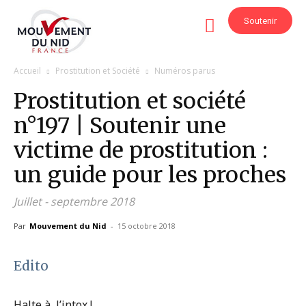
Soutenir
Accueil
Prostitution et Société
Numéros parus
Prostitution et société
n°197 | Soutenir une
victime de prostitution :
un guide pour les proches
Juillet - septembre 2018
Par
Mouvement du Nid
-
15 octobre 2018
Edito
Halte à l’intox !