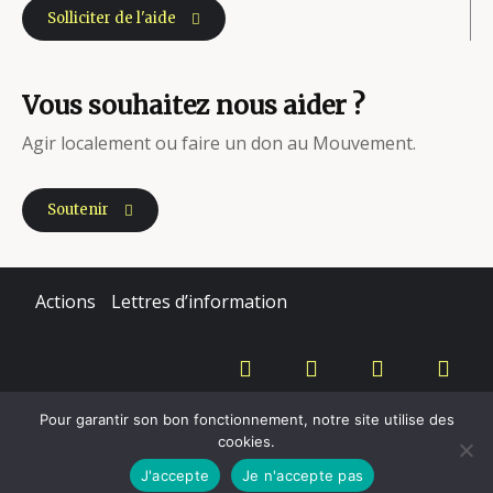
Solliciter de l'aide
Vous souhaitez nous aider ?
Agir localement ou faire un don au Mouvement.
Soutenir
Actions
Lettres d’information
Copyright - Mouvement du Nid - 2020
Pour garantir son bon fonctionnement, notre site utilise des
cookies.
Mentions légales
J'accepte
Je n'accepte pas