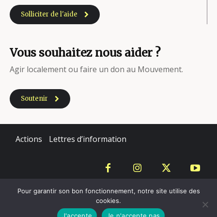
Solliciter de l'aide
Vous souhaitez nous aider ?
Agir localement ou faire un don au Mouvement.
Soutenir
Actions
Lettres d’information
Copyright - Mouvement du Nid - 2020
Pour garantir son bon fonctionnement, notre site utilise des
cookies.
Mentions légales
J'accepte
Je n'accepte pas