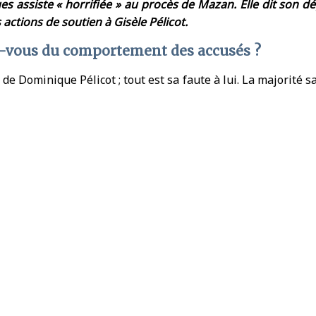
s assiste « horrifiée » au procès de Mazan. Elle dit son dég
s actions de soutien à Gisèle Pélicot.
z-vous du comportement des accusés ?
 de Dominique Pélicot ; tout est sa faute à lui. La majorité sa
 Un seul a dit qu’il reconnaissait l’ensemble des faits et qu’
n est souvent odieuse. Au-delà des attaques contre la vic
eurs relations extra-conjugales, leur éventuel fétichisme, et
sont peut-être pas satisfaits par leurs épouses et que c’es
patriarcale. On remarque aussi que leurs avocats parlent d
acent étant qu’il s’agit de bêtises ou d’erreurs de jeunesse.
 été menacée par un des accusés alors que je donnais des in
ilmé en même temps que moi et qu’il criait à l’atteinte à s
s, en disent long sur le sentiment de leur « bon droit ».