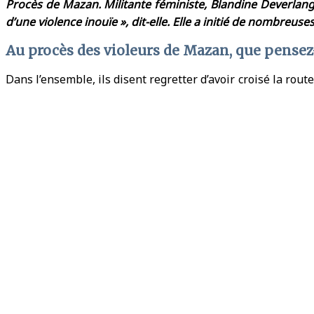
Procès de Mazan. Militante féministe, Blandine Deverlange
d’une violence inouïe », dit-elle. Elle a initié de nombreuse
Au procès des violeurs de Mazan, que pense
Dans l’ensemble, ils disent regretter d’avoir croisé la route
Ils se vivent comme des victimes ! C’est le monde à l’envers.
faits mais revendique de ne pas avoir agi seul.
La stratégie de défense des avocat·es des accusé de Maza
violeurs. On les interroge sur leurs pratiques sexuelles, l
Implicitement, cela sous-entend que leurs « besoins » ne 
ailleurs. On reste dans les vieux réflexes d’une justice 
d’hommes dont certains ont 50 ou 60 ans ; le message sous-j
Leur haine des femmes, leur misogynie est manifeste. J’ai
mère»
m’a-t-il lancé, parce qu’il craignait d’avoir été f
plusieurs jours. Ces menaces, devant la police et les avocat