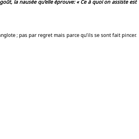
oût, la nausée qu’elle éprouve: « Ce à quoi on assiste est
nglote ; pas par regret mais parce qu’ils se sont fait pincer.
il s’agissait bien de viols. Quant à Pélicot, il reconnaît les
time, il y a l’insupportable question des « besoins » des
 sur la fréquence des rapports dans le couple.
t la raison pour laquelle ils vont chercher à les assouvir
es accusés en disant « ces garçons ». Il s’agit quand même
terviews à l’extérieur du tribunal :
« je vais venir violer ta
a vie privée… Je n’ai pas pu me rendre au tribunal pendant