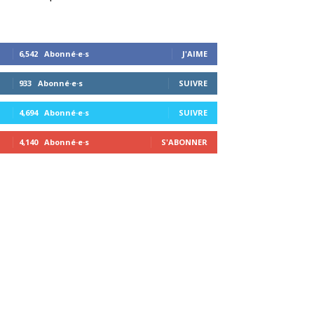
6,542
Abonné·e·s
J'AIME
933
Abonné·e·s
SUIVRE
4,694
Abonné·e·s
SUIVRE
4,140
Abonné·e·s
S'ABONNER