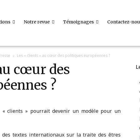
tions
Notre revue
Témoignages
Contactez-nou
resse
Les « clients » au cœur des politiques européennes ?
 au cœur des
L
péennes ?
s « clients » pourrait devenir un modèle pour un
des textes internationaux sur la traite des êtres