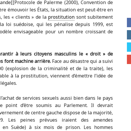
ande[[Protocole de Palerme (2000), Convention de
ère émouvoir les États, la situation est peut-être en
, les « clients » de la
prostitution
sont subitement
la loi suédoise, qui les pénalise depuis 1999, est
 modèle envisageable pour un nombre croissant de
antir à leurs citoyens masculins le « droit » de
es font machine arrière.
Face au désastre qui a suivi
0 (explosion de la criminalité et de la traite), les
able à la prostitution, viennent d’émettre l’idée de
llégales.
 l’achat de services sexuels aussi bien dans le pays
le point d’être soumis au Parlement. Il devrait
ernement de centre gauche dispose de la majorité,
9. Les peines prévues iraient des amendes
e en Suède) à six mois de prison. Les hommes