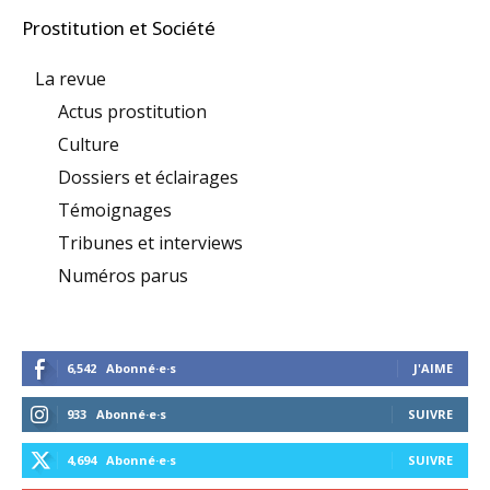
Prostitution et Société
La revue
Actus prostitution
Culture
Dossiers et éclairages
Témoignages
Tribunes et interviews
Numéros parus
6,542
Abonné·e·s
J'AIME
933
Abonné·e·s
SUIVRE
4,694
Abonné·e·s
SUIVRE