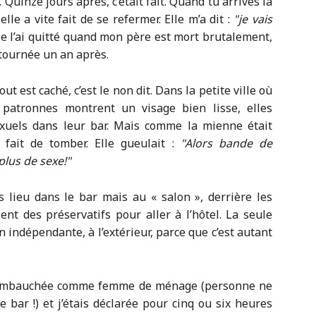
. Quinze jours après, c’était fait. Quand tu arrives là
le a vite fait de se refermer. Elle m’a dit :
je vais
 je l’ai quitté quand mon père est mort brutalement,
etournée un an après.
ut est caché, c’est le non dit. Dans la petite ville où
s patronnes montrent un visage bien lisse, elles
sexuels dans leur bar. Mais comme la mienne était
 fait de tomber. Elle gueulait :
Alors bande de
plus de sexe!
s lieu dans le bar mais au « salon », derrière les
ent des préservatifs pour aller à l’hôtel. La seule
en indépendante, à l’extérieur, parce que c’est autant
ais embauchée comme femme de ménage (personne ne
e bar !) et j’étais déclarée pour cinq ou six heures