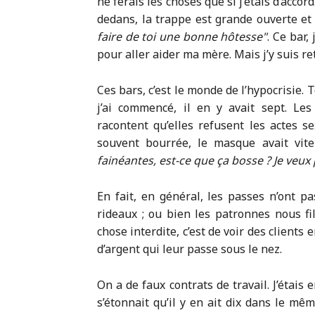
ne ferais les choses que si j’étais d’accord
dedans, la trappe est grande ouverte et el
faire de toi une bonne hôtesse
. Ce bar,
pour aller aider ma mère. Mais j’y suis r
Ces bars, c’est le monde de l’hypocrisie. To
j’ai commencé, il en y avait sept. Le
racontent qu’elles refusent les actes 
souvent bourrée, le masque avait vite
fainéantes, est-ce que ça bosse ? Je veux 
En fait, en général, les passes n’ont pa
rideaux ; ou bien les patronnes nous fil
chose interdite, c’est de voir des clients 
d’argent qui leur passe sous le nez.
On a de faux contrats de travail. J’ét
s’étonnait qu’il y en ait dix dans le mêm