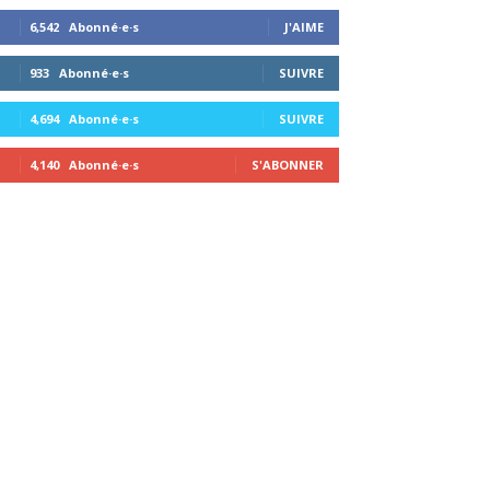
6,542
Abonné·e·s
J'AIME
933
Abonné·e·s
SUIVRE
4,694
Abonné·e·s
SUIVRE
4,140
Abonné·e·s
S'ABONNER