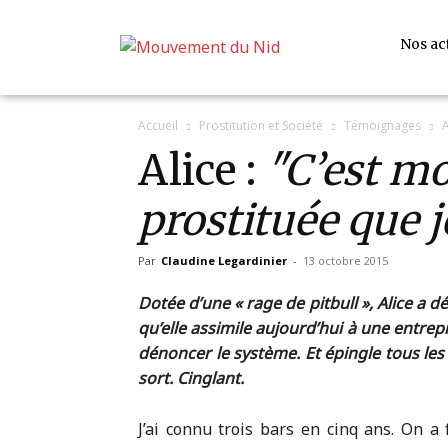
Nos ac
Accueil
Prostitution et Société
Témoignages
A
Alice :
C’est mo
prostituée que j
Par
Claudine Legardinier
-
13 octobre 2015
Dotée d’une « rage de pitbull », Alice a d
qu’elle assimile aujourd’hui à une entrep
dénoncer le système. Et épingle tous le
sort. Cinglant.
J’ai connu trois bars en cinq ans. On a