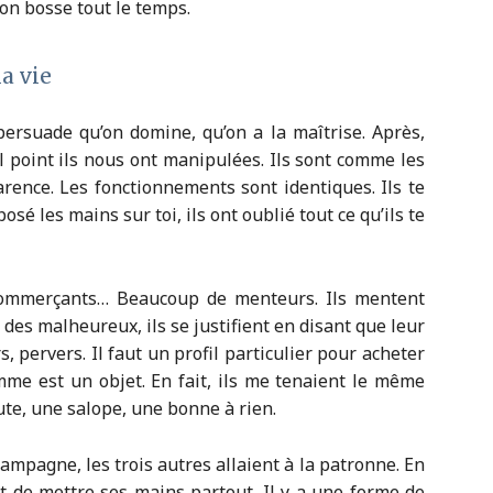
 on bosse tout le temps.
a vie
persuade qu’on domine, qu’on a la maîtrise. Après,
 point ils nous ont manipulées. Ils sont comme les
arence. Les fonctionnements sont identiques. Ils te
osé les mains sur toi, ils ont oublié tout ce qu’ils te
s commerçants… Beaucoup de menteurs. Ils mentent
 des malheureux, ils se justifient en disant que leur
 pervers. Il faut un profil particulier pour acheter
me est un objet. En fait, ils me tenaient le même
ute, une salope, une bonne à rien.
hampagne, les trois autres allaient à la patronne. En
it de mettre ses mains partout. Il y a une forme de