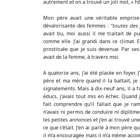
autrement et on a trouvé un joli mot, « hô
Mon père avait une véritable emprise
dévalorisante des femmes :
toutes des
avait bu, moi aussi il me traitait de 
comme elle. J’ai grandi dans ce climat. En
prostituée que je suis devenue. Par ses 
avait de la femme, à travers moi.
A quatorze ans, j’ai été placée en foyer. 
père et ma mère quand il la battait, je 
signalements. Mais à dix-neuf ans, il a fal
éducs, j’avais tout mis en échec. Quand
fait comprendre qu’il fallait que je ra
n’avais ni permis de conduire ni diplôm
les petites annonces et j’en ai trouvé un
ce que c’était. J’en ai parlé à mon père 
il m’a encouragée mais il m’a même acco