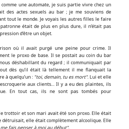
, comme une automate, je suis partie vivre chez un
vait des actes sexuels au bar ; je me souviens de
ant tout le monde. Je voyais les autres filles le faire
a patronne était de plus en plus dure, il n’était pas
mpression d’être un objet.
rison où il avait purgé une peine pour crime. Il
aiment le proxo de base. Il se postait au coin du bar
 nous déshabillant du regard ; il communiquait par
out dès qu’il était là tellement il me flanquait la
ire à quelqu’un :
toi, demain, tu es mort
. Lui et elle
escroquerie aux clients… Il y a eu des plaintes, ils
leue. En tout cas, ils ne sont pas tombés pour
 trottoir et son mari avait été son proxo. Elle était
 détruisait, elle était complètement alcoolique. Elle
 me fais penser à moi au début
.