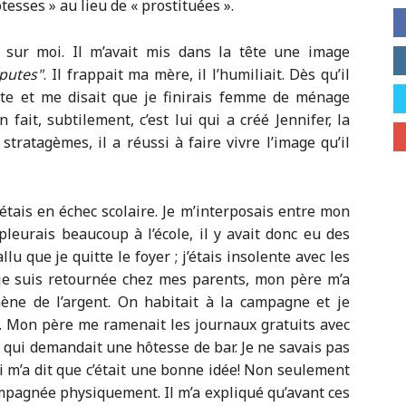
tesses » au lieu de « prostituées ».
 sur moi. Il m’avait mis dans la tête une image
 putes
. Il frappait ma mère, il l’humiliait. Dès qu’il
pute et me disait que je finirais femme de ménage
 fait, subtilement, c’est lui qui a créé Jennifer, la
stratagèmes, il a réussi à faire vivre l’image qu’il
J’étais en échec scolaire. Je m’interposais entre mon
pleurais beaucoup à l’école, il y avait donc eu des
lu que je quitte le foyer ; j’étais insolente avec les
 je suis retournée chez mes parents, mon père m’a
mène de l’argent. On habitait à la campagne et je
e. Mon père me ramenait les journaux gratuits avec
e qui demandait une hôtesse de bar. Je ne savais pas
qui m’a dit que c’était une bonne idée! Non seulement
mpagnée physiquement. Il m’a expliqué qu’avant ces