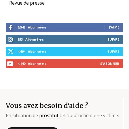
Revue de presse
6,542
Abonné·e·s
J'AIME
933
Abonné·e·s
SUIVRE
4,694
Abonné·e·s
SUIVRE
4,140
Abonné·e·s
S'ABONNER
Vous avez besoin d'aide ?
En situation de
prostitution
ou proche d'une victime.