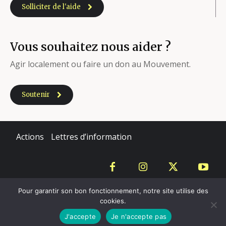
Solliciter de l'aide
Vous souhaitez nous aider ?
Agir localement ou faire un don au Mouvement.
Soutenir
Actions
Lettres d’information
Copyright - Mouvement du Nid - 2020
Pour garantir son bon fonctionnement, notre site utilise des
cookies.
Mentions légales
J'accepte
Je n'accepte pas