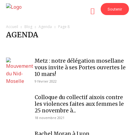
Soutenir
Accueil
Blog
Agenda
Page 8
AGENDA
Actus du Mouvement
Agenda
Nos actions
Nos publications
Offres d'emploi
Rapports annuels
Revue de presse
Metz : notre délégation mosellane
vous invite à ses Portes ouvertes le
10 mars!
9 février 2022
Colloque du collectif aixois contre
les violences faites aux femmes le
25 novembre à...
18 novembre 2021
Rachel Moran à Lyon