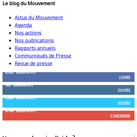
Le blog du Mouvement
Actus du Mouvement
Agenda
Nos actions
Nos publications
Rapports annuels
Communiqués de Presse
Revue de presse
6,542
Abonné·e·s
J'AIME
933
Abonné·e·s
SUIVRE
4,694
Abonné·e·s
SUIVRE
4,140
Abonné·e·s
S'ABONNER