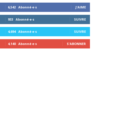
6,542
Abonné·e·s
J'AIME
933
Abonné·e·s
SUIVRE
4,694
Abonné·e·s
SUIVRE
4,140
Abonné·e·s
S'ABONNER