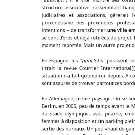
innovant
, il a vite montré ses cont
structure associative, rassemblant banqu
judiciaires et associations, gérerait 
proxénétisme des proxénètes profes
intentions – de transformer
une ville e
se sont d’ores et déjà retirées du projet
moment reportée. Mais un autre projet d
En Espagne, les
puticlubs
poussent c
titrait la revue Courrier International[[
situation n’a fait qu’empirer depuis. À c
sont assurés de trouver partout ces borde
En Allemagne, même paysage. On se souvi
Berlin, en 2005, peu de temps avant le M
du stade olympique, avec piscine, ci
femmes à disposition et un parking plein
sortie des bureaux. Un peu «haut de gam