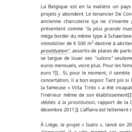
La Belgique est en la matière un pays 
projets y abondent. Le tenancier De Coni
ancienne charcuterie (ça ne s’invente 
présentent comme
la plus grande mai
méga bordel du même type à Schaerbeek
2
immobilier de 6 500 m
destiné à abrite
prostitution
, assortis de places de park
se targue de louer ses
salons
seuleme
euros mensuels, voire plus. Pour les fe
euro ?]]… Si, pour le moment, il semble
concertation, il a bon espoir. Tant pis s
la fameuse « Villa Tinto » a été incapab
l’inérieur même de son établissement[
dédiés à la prostitution
, rapport de la
décembre 2011.]]. L’affaire est tellement 
À Liège, le projet « Isatis », lancé en