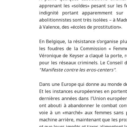
apprenant les «soldes» pesant sur les f
indignité portant apparemment sur 
abolitionnistes sont très isolées – à Mad
à Valence, des «écoles de prostitution».
En Belgique, la résistance s’organise plu
les foudres de la Commission « Femme
Véronique de Keyser a claqué la porte, r
pour les réseaux criminels. Le Conseil
Manifeste contre les eros-centers
.
Dans une Europe qui donne au monde des 
Et les instances européennes en portent 
dernières années dans l’Union européen
ont abouti à abandonner le combat contr
voie à un «marché» aux femmes sans p
machine arrière, maintenant que les pr
et que leurs impôts et taxes alimentent le