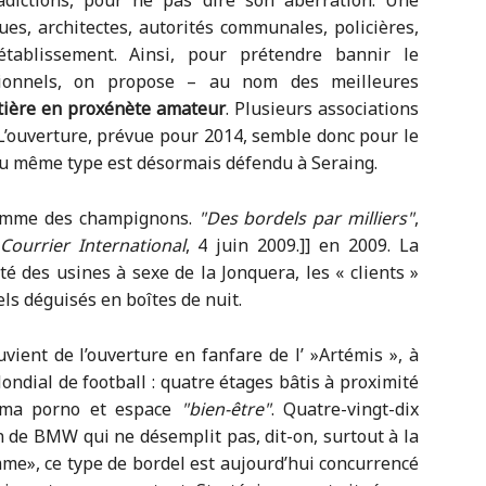
radictions, pour ne pas dire son aberration. Une
es, architectes, autorités communales, policières,
l’établissement. Ainsi, pour prétendre bannir le
sionnels, on propose – au nom des meilleures
ntière en proxénète amateur
. Plusieurs associations
. L’ouverture, prévue pour 2014, semble donc pour le
u même type est désormais défendu à Seraing.
omme des champignons.
Des bordels par milliers
,
Courrier International
, 4 juin 2009.]] en 2009. La
ôté des usines à sexe de la Jonquera, les « clients »
ls déguisés en boîtes de nuit.
ent de l’ouverture en fanfare de l’ »Artémis », à
ondial de football : quatre étages bâtis à proximité
néma porno et espace
bien-être
. Quatre-vingt-dix
 de BMW qui ne désemplit pas, dit-on, surtout à la
me», ce type de bordel est aujourd’hui concurrencé