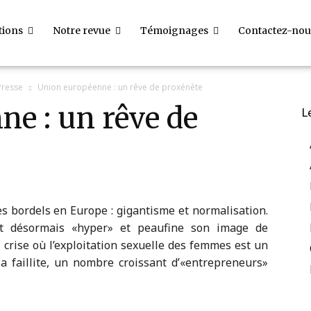
tions
Notre revue
Témoignages
Contactez-nou
resse
Union européenne : un rêve de proxénète
e : un rêve de
L
s bordels en Europe : gigantisme et normalisation.
t désormais «hyper» et peaufine son image de
crise où l’exploitation sexuelle des femmes est un
a faillite, un nombre croissant d’«entrepreneurs»