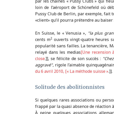
par les chaînes « Pussy Clubs » qui fle
loin de l’aéroport de Schönefeld où dé
Pussy Club de Berlin, par exemple, fait t
«client» qu’il pourra prétendre au baiser 
En Suisse, le « Venusia »,
la plus gra
2
cents m
ouverts vingt-quatre heures su
popularité sans failles. La tenancière, 
relayé dans les medias
[Une recension à
close
.]], se félicite de son succès :
Chez
aggravé
, rigole l’aimable quinquagénaire
du 6 avril 2010, [« La méthode suisse »
.]].
Solitude des abolitionnistes
Si quelques rares associations ou person
frappé par la quasi absence de réaction à
À peine quelques associations allema