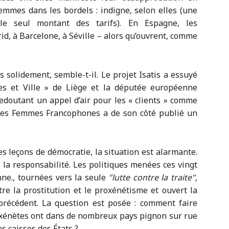
emmes dans les bordels : indigne, selon elles (une
le seul montant des tarifs). En Espagne, les
rid, à Barcelone, à Séville – alors qu’ouvrent, comme
s solidement, semble-t-il. Le projet Isatis a essuyé
s et Ville » de Liège et la députée européenne
edoutant un appel d’air pour les « clients » comme
 des Femmes Francophones a de son côté publié un
leçons de démocratie, la situation est alarmante.
la responsabilité. Les politiques menées ces vingt
ne., tournées vers la seule
lutte contre la traite
,
e la prostitution et le proxénétisme et ouvert la
récédent. La question est posée : comment faire
oxénètes ont dans de nombreux pays pignon sur rue
s caisses des États ?