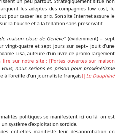
urissent un peu partout. Stratégiquement situé non
barquent les adeptes des compagnies low cost, le
out pour casser les prix. Son site Internet assure le
sur la bouche et à la fellation sans préservatif.
nde maison close de Genève
(évidemment) – sept
r vingt-quatre et sept jours sur sept– jouit d’une
Madame Lisa, auteure d’un livre de promo largement
 lire sur notre site : [Portes ouvertes sur maison
 vous, nous serions en prison pour proxénétisme
 à l’oreille d’un journaliste français
[|
Le Dauphiné
nalités politiques se manifestent ici ou là, on est
 un système d’exploitation sordide.
ndes ont-elles manifesté leur désapprobation en