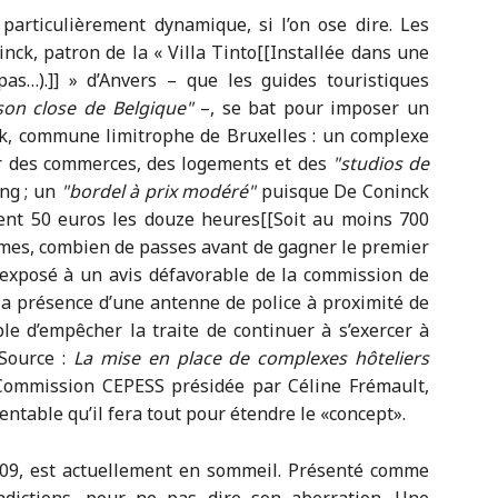
particulièrement dynamique, si l’on ose dire. Les
nck, patron de la « Villa Tinto[[Installée dans une
pas…).]] » d’Anvers – que les guides touristiques
son close de Belgique
–, se bat pour imposer un
, commune limitrophe de Bruxelles : un complexe
r des commerces, des logements et des
studios de
ing ; un
bordel à prix modéré
puisque De Coninck
nt 50 euros les douze heures[[Soit au moins 700
mmes, combien de passes avant de gagner le premier
 exposé à un avis défavorable de la commission de
i la présence d’une antenne de police à proximité de
le d’empêcher la traite de continuer à s’exercer à
[Source :
La mise en place de complexes hôteliers
 Commission CEPESS présidée par Céline Frémault,
rentable qu’il fera tout pour étendre le «concept».
 2009, est actuellement en sommeil. Présenté comme