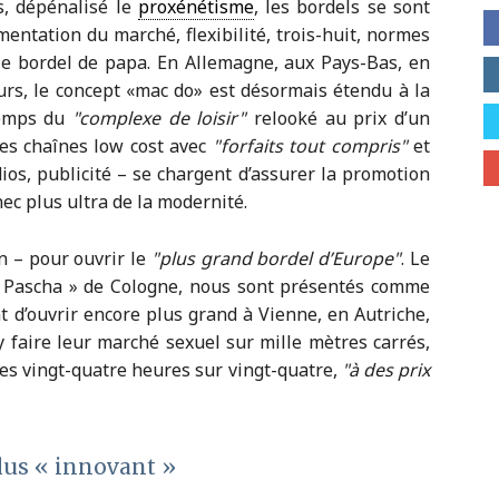
s, dépénalisé le
proxénétisme
, les bordels se sont
mentation du marché, flexibilité, trois-huit, normes
le bordel de papa. En Allemagne, aux Pays-Bas, en
urs, le concept «mac do» est désormais étendu à la
temps du
complexe de loisir
relooké au prix d’un
es chaînes low cost avec
forfaits tout compris
et
adios, publicité – se chargent d’assurer la promotion
c plus ultra de la modernité.
n – pour ouvrir le
plus grand bordel d’Europe
. Le
« Pascha » de Cologne, nous sont présentés comme
 d’ouvrir encore plus grand à Vienne, en Autriche,
 faire leur marché sexuel sur mille mètres carrés,
s vingt-quatre heures sur vingt-quatre,
à des prix
lus « innovant »