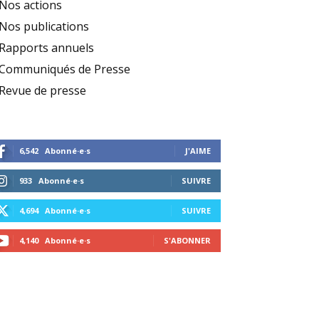
Nos actions
Nos publications
Rapports annuels
Communiqués de Presse
Revue de presse
6,542
Abonné·e·s
J'AIME
933
Abonné·e·s
SUIVRE
4,694
Abonné·e·s
SUIVRE
4,140
Abonné·e·s
S'ABONNER