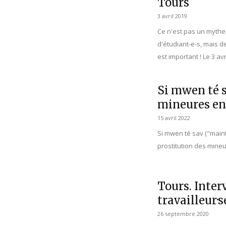
Tours
3 avril 2019
Ce n'est pas un mythe,
d'étudiant-e-s, mais d
est important ! Le 3 avr
Si mwen té s
mineures en
15 avril 2022
Si mwen té sav ("maint
prostitution des mineur
Tours. Inter
travailleur·s
26 septembre 2020