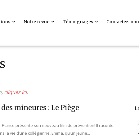
tions
Notre revue
Témoignages
Contactez-nou
S
n,
cliquez ici
.
 des mineures : Le Piège
L
 France présente son nouveau film de prévention! Il raconte
 la vie d’une collégienne, Emma, qu’un jeune...