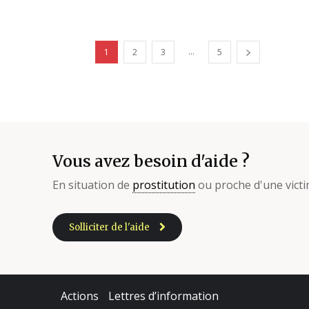
...
1
2
3
5
Vous avez besoin d'aide ?
En situation de
prostitution
ou proche d'une victi
Solliciter de l'aide
Actions
Lettres d’information