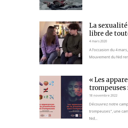
La sexualité 
libre de tou
4 mars 2020
A l’occasion du 4 mars,
Mouvement du Nid rend
« Les appare
trompeuses 
18 novembre 2022
Découvrez notre campa
trompeuses", une cam
Nid...